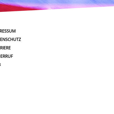
PRESSUM
TENSCHUTZ
RIERE
DERRUF
B